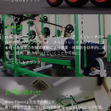
コース
自重トレーニング～ウエイトトレーニング、ストレッチポー
ルやボディバランスマット、さらにトレッドミルマシンによ
る軽～高強度の有酸素運動により体重・体脂肪を効率的に減
らし、筋肉・筋力をつけていくことが可能に。
>>>こちらをクリック
お問い合わせ
B-ase Fitnessは完全予約制です。
夜22時まで営業しているので仕事帰りにトレーニング可能。