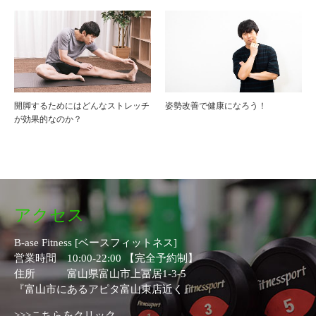
開脚するためにはどんなストレッチ
姿勢改善で健康になろう！
が効果的なのか？
アクセス
B-ase Fitness [ベースフィットネス]
営業時間 10:00-22:00 【完全予約制】
住所 富山県富山市上冨居1-3-5
『富山市にあるアピタ富山東店近く』
>>>こちらをクリック