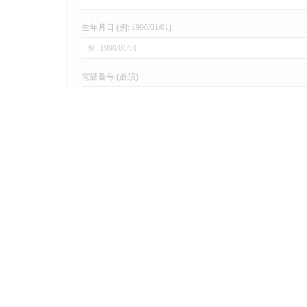
生年月日 (例: 1990/01/01)
電話番号 (必須)
メールアドレス (必須)
来店希望日 (ご予約希望日)
ご希望のコース
お問い合わせの内容をご記入ください。