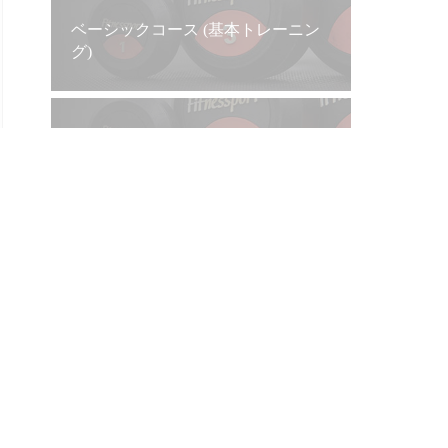
ベーシックコース (基本トレーニン
グ)
プレミアムコース (本格的ボディメ
イク)
ビューティーコース (女性限定)
シニアコース (60歳以上の方)