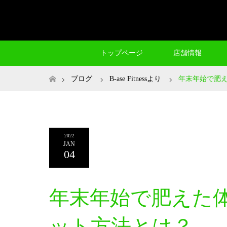
トップページ
店舗情報
ホーム
ブログ
B-ase Fitnessより
年末年始で肥
2022
JAN
04
年末年始で肥えた
ット方法とは？