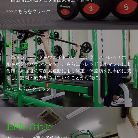
『富山市にあるアピタ富山東店近く』
>>>こちらをクリック
コース
自重トレーニング～ウエイトトレーニング、ストレッチポー
ルやボディバランスマット、さらにトレッドミルマシンによ
る軽～高強度の有酸素運動により体重・体脂肪を効率的に減
らし、筋肉・筋力をつけていくことが可能に。
>>>こちらをクリック
お問い合わせ