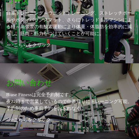
コース
自重トレーニング～ウエイトトレーニング、ストレッチポー
ルやボディバランスマット、さらにトレッドミルマシンによ
る軽～高強度の有酸素運動により体重・体脂肪を効率的に減
らし、筋肉・筋力をつけていくことが可能に。
>>>こちらをクリック
お問い合わせ
B-ase Fitnessは完全予約制です。
夜22時まで営業しているので仕事帰りにトレーニング可能。
予約制のため事前予約をお忘れなく！
>>>こちらをクリック