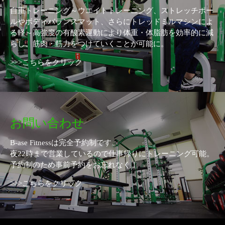
自重トレーニング～ウエイトトレーニング、ストレッチポー
ルやボディバランスマット、さらにトレッドミルマシンによ
る軽～高強度の有酸素運動により体重・体脂肪を効率的に減
らし、筋肉・筋力をつけていくことが可能に。
>>>こちらをクリック
お問い合わせ
B-ase Fitnessは完全予約制です。
夜22時まで営業しているので仕事帰りにトレーニング可能。
予約制のため事前予約をお忘れなく！
>>>こちらをクリック